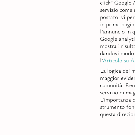
click” Google 
servizio come 
postato, vi pe
in prima pagin
l’annuncio in 
Google analyti
mostra i risul
dandovi modo d
l’
Articolo su 
La logica dei m
maggior evidenz
comunità
. Ren
servizio di mag
L’importanza d
strumento fond
questa direzio