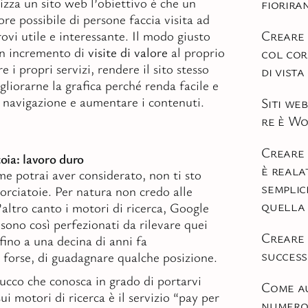
izza un sito web l’obiettivo è che un
fiorira
e possibile di persone faccia visita ad
Creare 
rovi utile e interessante. Il modo giusto
un incremento di
visite di valore
al proprio
col co
re i propri servizi, rendere il sito stesso
di vista
gliorarne la grafica perché renda facile e
a navigazione e aumentare i contenuti.
Siti web
re è W
Creare 
toia: lavoro duro
è reala
e potrai aver considerato, non ti sto
semplice
rciatoie. Per natura non credo alle
quella 
’altro canto i motori di ricerca, Google
 sono così perfezionati da rilevare quei
Creare 
fino a una decina di anni fa
succes
forse, di guadagnare qualche posizione.
rucco che conosca in grado di portarvi
Come a
sui motori di ricerca è il servizio “pay per
numero 