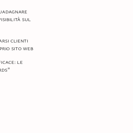
uadagnare
isibilità sul
rsi clienti
prio sito web
icace: le
rds”