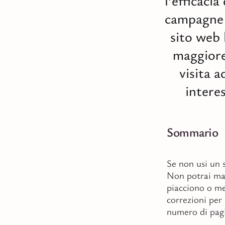
l’efficacia
campagne 
sito web 
maggiore
visita a
intere
Sommario
Se non usi un s
Non potrai mai
piacciono o m
correzioni per 
numero di pagi