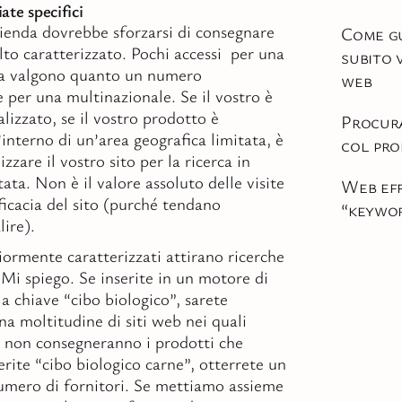
iate specifici
ienda dovrebbe sforzarsi di consegnare
Come g
lto caratterizzato. Pochi accessi per una
subito v
sa valgono quanto un numero
web
 per una multinazionale. Se il vostro è
alizzato, se il vostro prodotto è
Procura
interno di un’area geografica limitata, è
col pro
izzare il vostro sito per la ricerca in
tata. Non è il valore assoluto delle visite
Web eff
ficacia del sito (purché tendano
“keywo
ire).
ormente caratterizzati attirano ricerche
 Mi spiego. Se inserite in un motore di
la chiave “cibo biologico”, sarete
a moltitudine di siti web nei quali
 non consegneranno i prodotti che
erite “cibo biologico carne”, otterrete un
numero di fornitori. Se mettiamo assieme