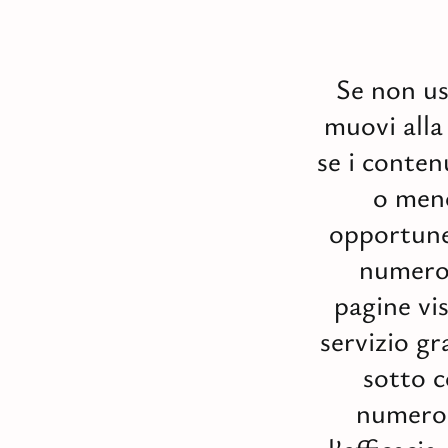
Se non usi
muovi alla
se i conten
o meno
opportune
numero 
pagine vi
servizio g
sotto 
numero 