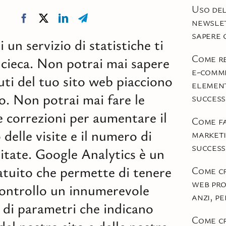
Uso del
newslet
sapere c
 un servizio di statistiche ti
Come re
 cieca. Non potrai mai sapere
e-comm
uti del tuo sito web piacciono
element
. Non potrai mai fare le
succes
 correzioni per aumentare il
Come fa
delle visite e il numero di
market
success
sitate. Google Analytics è un
ratuito che permette di tenere
Come cr
web pro
controllo un innumerevole
anzi, p
di parametri che indicano
Come cr