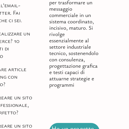
per trasformare un
l’email-
messaggio
ter. Fai
commerciale in un
he ci sei.
sistema coordinato,
incisivo, maturo. Si
alizzare un
rivolge
essenzialmente al
erce? 10
settore industriale
i di
tecnico, sostenendolo
so
con consulenza,
progettazione grafica
re article
e testi capaci di
ing con
attuarne strategie e
o?
programmi
eare un sito
fessionale,
erfetto?
eare un sito
Ho un progetto