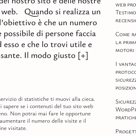
 del nostro sito e delle nostre
web pro
web. Quando si realizza un
Testimo
recensi
l’obiettivo è che un numero
 possibile di persone faccia
Come r
la prim
d esso e che lo trovi utile e
motori 
ssante. Il modo giusto [+]
I vanta
protoco
sicurezz
posizi
ervizio di statistiche ti muovi alla cieca.
Sicurez
 sapere se i contenuti del tuo sito web
WordPr
eno. Non potrai mai fare le opportune
pratiche
aumentare il numero delle visite e il
ne visitate.
Progett