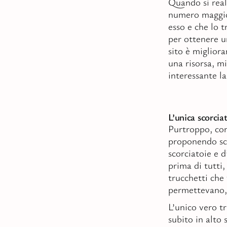
Quando si real
numero maggior
esso e che lo t
per ottenere 
sito è migliora
una risorsa, mi
interessante l
L’unica scorcia
Purtroppo, com
proponendo sco
scorciatoie e d
prima di tutti,
trucchetti che 
permettevano, 
L’unico vero t
subito in alto 