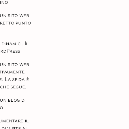
nno
un sito web
rretto punto
 dinamici. Il
ordPress
un sito web
tivamente
. La sfida è
che segue.
un blog di
so
umentare il
di visite al