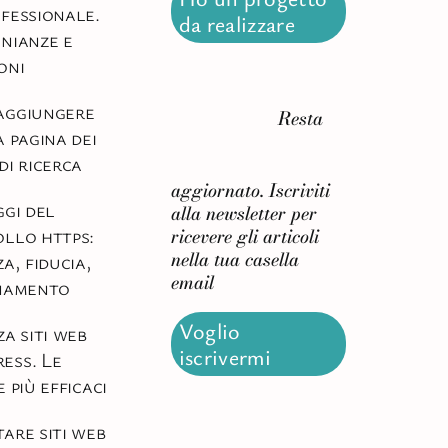
fessionale.
da realizzare
nianze e
oni
aggiungere
Resta
a pagina dei
di ricerca
aggiornato. Iscriviti
ggi del
alla newsletter per
llo https:
ricevere gli articoli
nella tua casella
a, fiducia,
email
onamento
Voglio
za siti web
iscrivermi
ess. Le
 più efficaci
are siti web