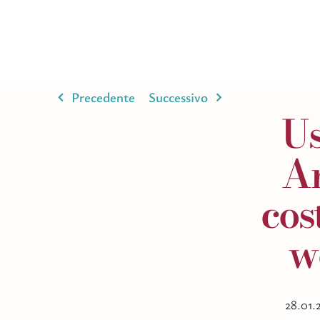
Salta
al
contenuto
Precedente
Successivo
Us
An
cos
w
28.01.