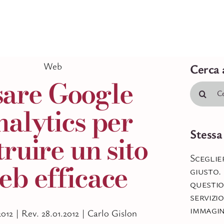
Web
Cerca 
are Google
Cerca
per:
alytics per
Stessa
truire un sito
Sceglie
eb efficace
giusto.
questio
servizio
immagi
2012 |
Rev. 28.01.2012 |
Carlo Gislon