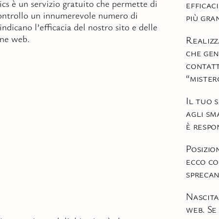
cs è un servizio gratuito che permette di
efficaci
controllo un innumerevole numero di
più gra
ndicano l’efficacia del nostro sito e delle
ne web.
Realizz
che ge
contatt
“mister
Il tuo 
agli sm
è respon
Posizio
ecco co
spreca
Nascita
web. Se