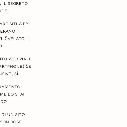
: il segreto
nde
are siti web
nerano
i. Svelato il
o”
sito web piace
artphone? Se
sive, sì.
namento:
me lo stai
ndo
 di un sito
 son rose