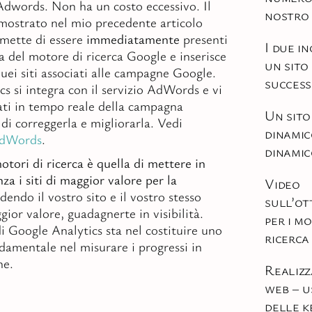
Adwords. Non ha un costo eccessivo. Il
nostro 
mostrato nel mio precedente articolo
rmette di essere
immediatamente
presenti
I due in
a del motore di ricerca Google e inserisce
un sito
quei siti associati alle campagne Google.
succes
cs si integra con il servizio AdWords e vi
tati in tempo reale della campagna
Un sito
i correggerla e migliorarla. Vedi
dinami
AdWords
.
dinami
otori di ricerca è quella di mettere in
a i siti di maggior valore per la
Video
dendo il vostro sito e il vostro stesso
sull’ot
gior valore, guadagnerte in visibilità.
per i mo
i Google Analytics sta nel costituire uno
ricerca
amentale nel misurare i progressi in
ne.
Realizz
web – u
delle 