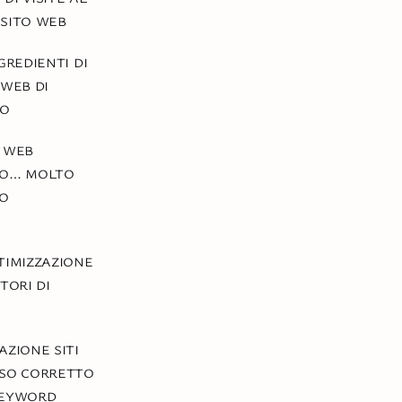
sito web
gredienti di
 web di
so
 web
co… molto
co
timizzazione
tori di
azione siti
so corretto
keyword