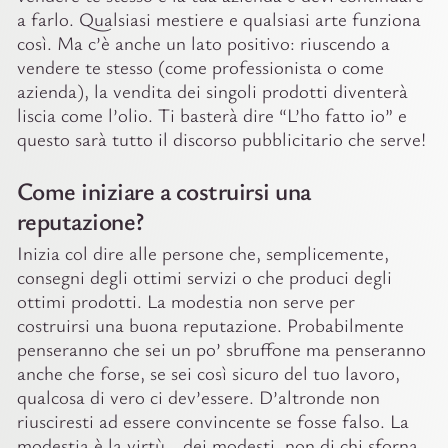
a farlo. Qualsiasi mestiere e qualsiasi arte funziona
così. Ma c’è anche un lato positivo: riuscendo a
vendere te stesso (come professionista o come
azienda), la vendita dei singoli prodotti diventerà
liscia come l’olio. Ti basterà dire “L’ho fatto io” e
questo sarà tutto il discorso pubblicitario che serve!
Come iniziare a costruirsi una
reputazione?
Inizia col dire alle persone che, semplicemente,
consegni degli ottimi servizi o che produci degli
ottimi prodotti. La modestia non serve per
costruirsi una buona reputazione. Probabilmente
penseranno che sei un po’ sbruffone ma penseranno
anche che forse, se sei così sicuro del tuo lavoro,
qualcosa di vero ci dev’essere. D’altronde non
riusciresti ad essere convincente se fosse falso. La
modestia è la virtù… dei modesti, non di chi sforna