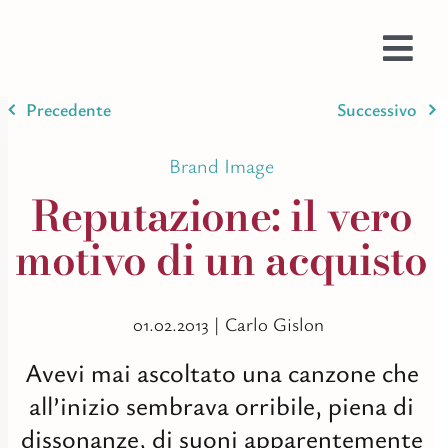
Salta
al
contenuto
Togg
Navi
Precedente
Successivo
Prom
Web
Brand Image
Prog
Reputazione: il vero
Testi
motivo di un acquisto
Bran
Ispir
01.02.2013 |
Carlo Gislon
Stam
Imma
Avevi mai ascoltato una canzone che
Colo
all’inizio sembrava orribile, piena di
dissonanze, di suoni apparentemente
AI