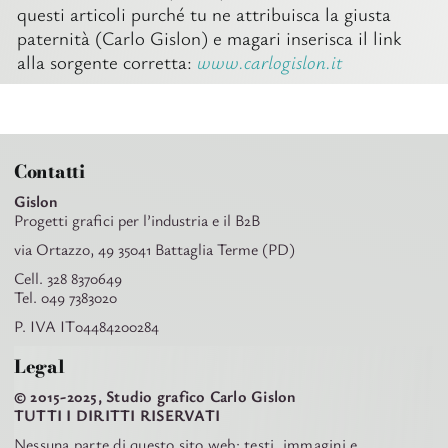
questi articoli purché tu ne attribuisca la giusta
paternità (Carlo Gislon) e magari inserisca il link
alla sorgente corretta:
www.carlogislon.it
Contatti
Gislon
Progetti grafici per l’industria e il B2B
via Ortazzo, 49 35041 Battaglia Terme (PD)
Cell. 328 8370649
Tel. 049 7383020
P. IVA IT04484200284
Legal
© 2015-2025, Studio grafico Carlo Gislon
TUTTI I DIRITTI RISERVATI
Nessuna parte di questo sito web: testi, immagini e