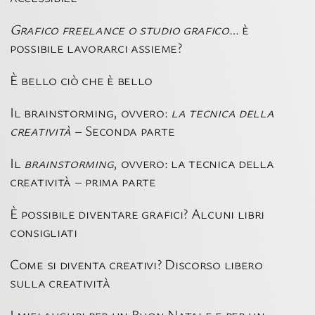
Grafico freelance o studio grafico
… è
possibile lavorarci assieme?
È bello ciò che è bello
Il brainstorming, ovvero:
la tecnica della
creatività
– Seconda parte
Il
brainstorming
, ovvero: la tecnica della
creatività – prima parte
È possibile diventare grafici? Alcuni libri
consigliati
Come si diventa creativi? Discorso libero
sulla creatività
I miei auguri per un Buon Natale e per un