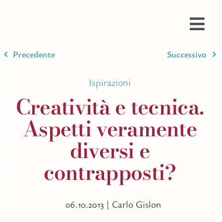
Salta
al
contenuto
Togg
Navi
Precedente
Successivo
Prom
Web
Ispirazioni
Prog
Creatività e tecnica.
Testi
Aspetti veramente
Bran
diversi e
Ispir
contrapposti?
Stam
Imma
Colo
06.10.2013 |
Carlo Gislon
AI