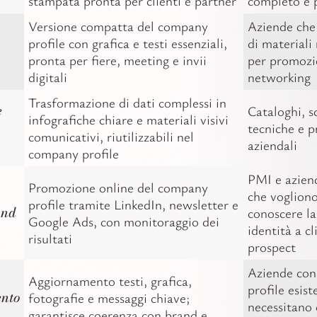
stampata pronta per clienti e partner
completo e 
Versione compatta del company
Aziende che
profile con grafica e testi essenziali,
di materiali 
pronta per fiere, meeting e invii
per promozi
digitali
networking
Trasformazione di dati complessi in
e
Cataloghi, 
infografiche chiare e materiali visivi
tecniche e p
comunicativi, riutilizzabili nel
aziendali
company profile
PMI e aziend
Promozione online del company
che vogliono
profile tramite LinkedIn, newsletter e
and
conoscere la
Google Ads, con monitoraggio dei
identità a cl
risultati
prospect
Aziende co
Aggiornamento testi, grafica,
profile esis
nto
fotografie e messaggi chiave;
necessitano 
garantisce coerenza con brand e