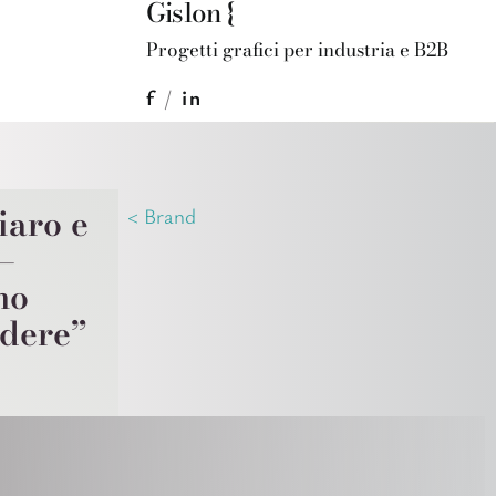
Gislon {
Progetti grafici per industria e B2B
f
/
in
iaro e
< Brand
 —
no
ndere”