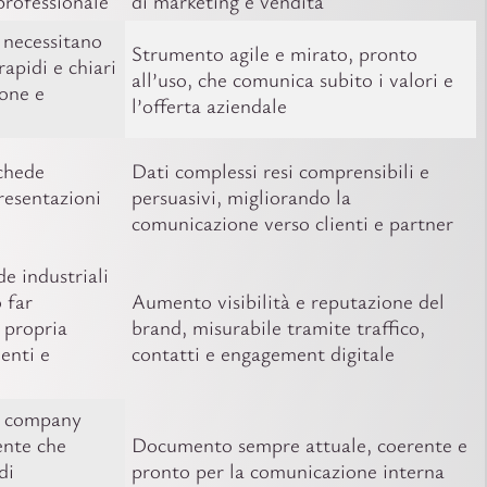
professionale
di marketing e vendita
 necessitano
Strumento agile e mirato, pronto
rapidi e chiari
all’uso, che comunica subito i valori e
one e
l’offerta aziendale
schede
Dati complessi resi comprensibili e
resentazioni
persuasivi, migliorando la
comunicazione verso clienti e partner
e industriali
 far
Aumento visibilità e reputazione del
 propria
brand, misurabile tramite traffico,
ienti e
contatti e engagement digitale
n company
tente che
Documento sempre attuale, coerente e
di
pronto per la comunicazione interna