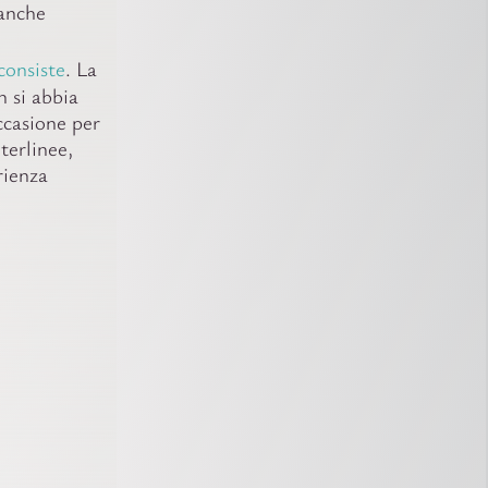
banche
consiste
. La
n si abbia
ccasione per
terlinee,
rienza