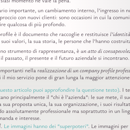
lsiasi momento ne vale la pena.
rio importante, un cambiamento interno, l’ingresso in n
pproccio con nuovi clienti: sono occasioni in cui la comun
ire qualcosa di più profondo.
rofile è il documento che raccoglie e restituisce
l’identit
i suoi valori, la sua storia, le persone che l’hanno costruit
uno strumento di rappresentanza, è
un atto di consapevole
 il passato, il presente e il futuro aziendale si incontrano.
importanti nella r
ealizzazione di un company profile profes
i il mio servizio pone di gran lunga la maggior attenzione
questo articolo puoi approfondire la questione testo)
. I t
tano principalmente il “chi è l’azienda”: le sue mete, il su
a sua proposta unica, la sua organizzazione, i suoi risult
odo assolutamente professionale ma soprattutto in un lin
manda e interesse.
i
.
Le immagini hanno dei “superpoteri”
. Le immagini per