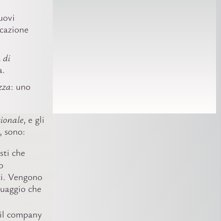
uovi
icazione
à di
a.
zza
: uno
sionale
, e gli
, sono:
esti che
o
ati. Vengono
guaggio che
 il company