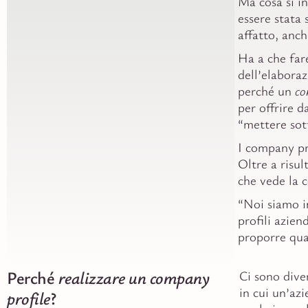
Ma cosa si in
essere stata 
affatto, anch
Ha a che far
dell’elabora
perché un
co
per offrire d
“mettere sott
I company pr
Oltre a risul
che vede la 
“Noi siamo i
profili azien
proporre qua
Perché
realizzare un company
Ci sono dive
in cui un’azi
profile
?