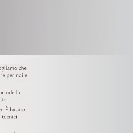
Vogliamo che
are per noi e
nclude la
sto.
o
. È basato
 tecnici