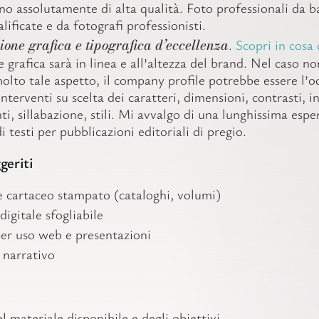
nno assolutamente di alta qualità. Foto professionali da 
ificate e da fotografi professionisti.
one grafica e tipografica d’eccellenza
.
Scopri in cosa 
grafica sarà in linea e all’altezza del brand. Nel caso no
olto tale aspetto, il company profile potrebbe essere l’o
nterventi su scelta dei caratteri, dimensioni, contrasti, in
i, sillabazione, stili. Mi avvalgo di una lunghissima espe
di testi per pubblicazioni editoriali di pregio.
geriti
e cartaceo stampato (cataloghi, volumi)
digitale sfogliabile
per uso web e presentazioni
 narrativo
el materiale disponibile e degli obiettivi