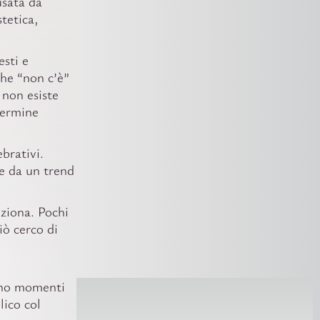
usata da
tetica,
esti e
che “non c’è”
 non esiste
 termine
brativi.
te da un trend
ziona. Pochi
iò cerco di
sono momenti
lico col