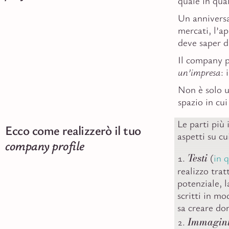
quale in qua
Un anniversa
mercati, l’a
deve saper d
Il company p
un’impresa
: 
Non è solo 
spazio in cui
Le parti più 
Ecco come realizzerò il tuo
aspetti su cu
company profile
Testi
(
in 
realizzo trat
potenziale, l
scritti in m
sa creare do
Immagin