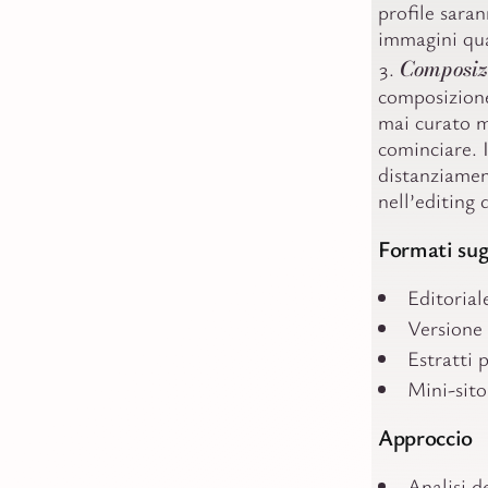
profile sara
immagini qual
Composizi
composizione 
mai curato m
cominciare. I
distanziament
nell’editing 
Formati sug
Editorial
Versione 
Estratti 
Mini-sito
Approccio
Analisi d