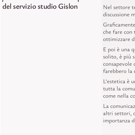
del servizio studio Gislon
Nel settore t
discussione m
Graficamente 
che fare con 
ottimizzare di
E poi è una qu
solito, è più
consapevole d
farebbero la 
L’estetica è 
tutta la comun
come nella c
La comunicazi
altri settori
importanza de