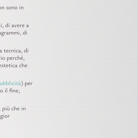
non sono in
i, di avere a
iagrammi, di
a tecnica, di
rio perché,
estetica che
ubblicità
) per
 il fine,
 più che in
ggior