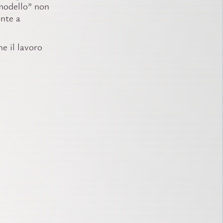
“modello” non
ente a
e il lavoro