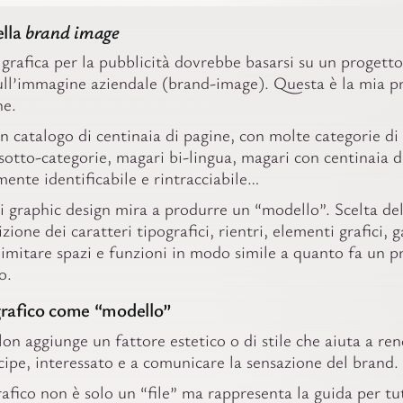
ella
brand image
 grafica per la pubblicità dovrebbe basarsi su un progetto
ull’immagine aziendale (brand-image). Questa è la mia p
ne.
 catalogo di centinaia di pagine, con molte categorie di
sotto-categorie, magari bi-lingua, magari con centinaia d
ente identificabile e rintracciabile…
i graphic design mira a produrre un “modello”. Scelta de
zione dei caratteri tipografici, rientri, elementi grafici, 
imitare spazi e funzioni in modo simile a quanto fa un p
o.
grafico come “modello”
on aggiunge un fattore estetico o di stile che aiuta a ren
cipe, interessato e a comunicare la sensazione del brand.
rafico non è solo un “file” ma rappresenta la guida per tutt