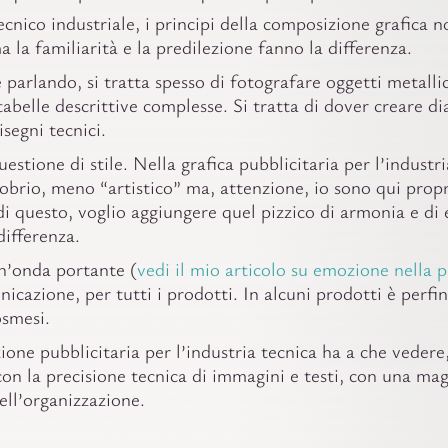
ecnico industriale, i principi della composizione grafica 
a la familiarità e la predilezione fanno la differenza.
parlando, si tratta spesso di fotografare oggetti metallic
tabelle descrittive complesse. Si tratta di dover creare d
segni tecnici.
estione di stile. Nella grafica pubblicitaria per l’industri
 sobrio, meno “artistico” ma, attenzione, io sono qui prop
i questo, voglio aggiungere quel pizzico di armonia e di 
differenza.
un’onda portante (
vedi il mio articolo su emozione nella p
icazione, per tutti i prodotti. In alcuni prodotti è perfino
osmesi.
one pubblicitaria per l’industria tecnica ha a che vedere,
, con la precisione tecnica di immagini e testi, con una ma
ll’organizzazione.