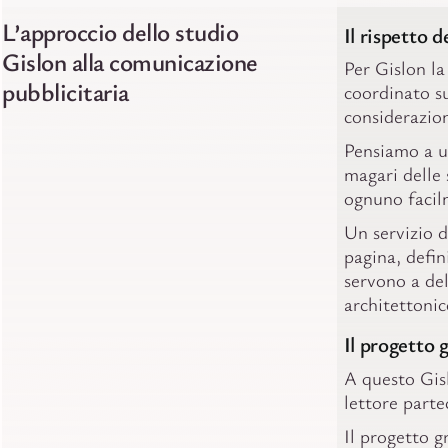
L’approccio dello studio
Il rispetto d
Gislon alla comunicazione
Per Gislon la
pubblicitaria
coordinato s
considerazio
Pensiamo a un
magari delle 
ognuno facilm
Un servizio d
pagina, defini
servono a del
architettonic
Il progetto 
A questo Gisl
lettore parte
Il progetto g