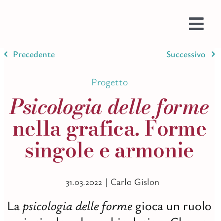
Salta
al
contenuto
Togg
Navi
Precedente
Successivo
Prom
Web
Progetto
Prog
Psicologia delle forme
Testi
nella grafica. Forme
Bran
singole e armonie
Ispir
Stam
Imma
31.03.2022 |
Carlo Gislon
Colo
La
psicologia delle forme
gioca un ruolo
AI