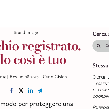
Brand Image
Cerca 
io registrato.
Cerca
per:
lo così è tuo
Stessa
2013 |
Rev. 10.08.2025 |
Carlo Gislon
Oltre i
l’
essen
dell’im
coordi
 modo per proteggere una
Purpos