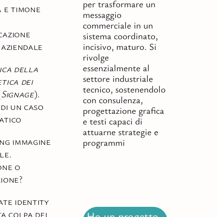
per trasformare un
 e timone
messaggio
commerciale in un
cazione
sistema coordinato,
 aziendale
incisivo, maturo. Si
rivolge
essenzialmente al
ica della
settore industriale
tica dei
tecnico, sostenendolo
(
Signage
).
con consulenza,
 di un caso
progettazione grafica
atico
e testi capaci di
attuarne strategie e
ng immagine
programmi
le.
one o
ione?
te identity
ta colpa del
Ho un progetto