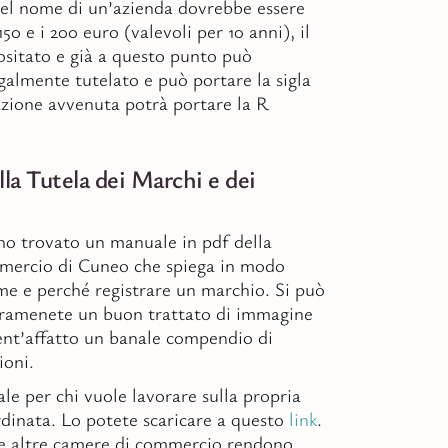
del nome di un’azienda dovrebbe essere
150 e i 200 euro (valevoli per 10 anni), il
sitato e già a questo punto può
egalmente tutelato e può portare la sigla
zione avvenuta potrà portare la R
la Tutela dei Marchi e dei
o trovato un manuale in pdf della
mercio di Cuneo che spiega in modo
me e perché registrare un marchio. Si può
eramenete un buon trattato di immagine
ent’affatto un banale compendio di
ioni.
e per chi vuole lavorare sulla propria
inata. Lo potete scaricare a questo
link
.
he altre camere di commercio rendono