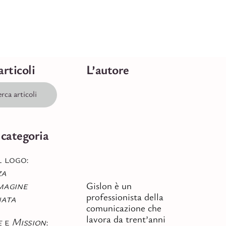
articoli
L’autore
 categoria
l logo:
za
magine
Gislon è un
professionista della
nata
comunicazione che
lavora da trent’anni
e
e
Mission
: