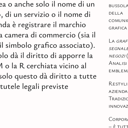
ea o anche solo il nome di un
bussola
 di un servizio o il nome di
della
comuni
nda è registrare il marchio
grafica
 camera di commercio (sia il
La
graf
l simbolo grafico associato).
segnale
o dà il diritto di apporre la
negozi
Analisi
 o la R cerchiata vicino al
emblem
solo questo dà diritto a tutte
Restyli
 tutele legali previste
azienda
Tradizi
innovaz
Corpora
– è tut