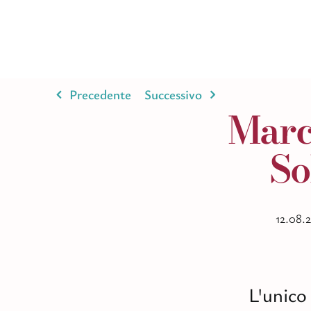
Salta
al
contenuto
Precedente
Successivo
March
So
12.08.
L'unico