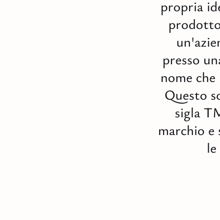
propria id
prodotto,
un'azie
presso una
nome che i
Questo sol
sigla TM
marchio e 
le