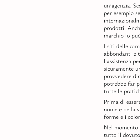
un’agenzia. Sce
per esempio se
internazionalm
prodotti. Anche
marchio lo può
I siti delle c
abbondanti e t
l’assistenza pe
sicuramente un
provvedere dir
potrebbe far p
tutte le pratic
Prima di essere
nome e nella v
forme e i colo
Nel momento i
tutto il dovut