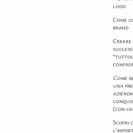
logo
Come c
brand
Creare 
success
“tuttol
confro
Come re
una pre
azienda
conquis
(con ca
Scopri c
l’impor