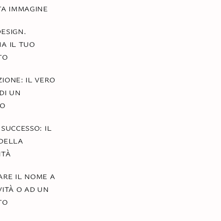
ta immagine
esign.
a il tuo
to
ione: il vero
di un
to
 successo: il
della
ità
re il nome a
vità o ad un
to