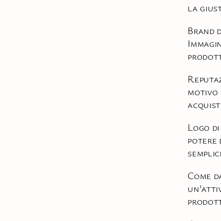
la gius
Brand d
Immagin
prodot
Reputaz
motivo 
acquis
Logo di
potere 
semplic
Come da
un’atti
prodot