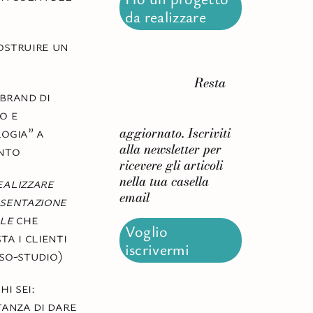
da realizzare
ostruire un
Resta
brand di
o e
ogia” a
aggiornato. Iscriviti
alla newsletter per
nto
ricevere gli articoli
nella tua casella
alizzare
email
sentazione
le
che
Voglio
ta i clienti
iscrivermi
so-studio)
hi sei:
tanza di dare