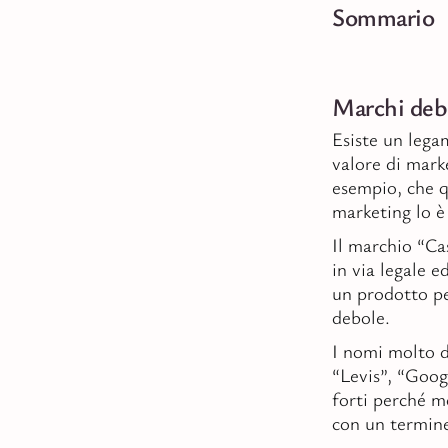
Sommario
Marchi debo
Esiste un legam
valore di mark
esempio, che q
marketing lo è 
Il marchio “Ca
in via legale e
un prodotto p
debole.
I nomi molto d
“Levis”, “Goog
forti perché m
con un termine