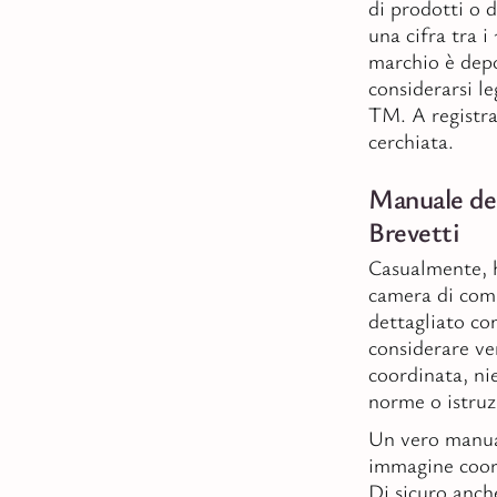
di prodotti o 
una cifra tra i 
marchio è depo
considerarsi l
TM. A registra
cerchiata.
Manuale del
Brevetti
Casualmente, h
camera di com
dettagliato co
considerare v
coordinata, ni
norme o istruz
Un vero manual
immagine coord
Di sicuro anc