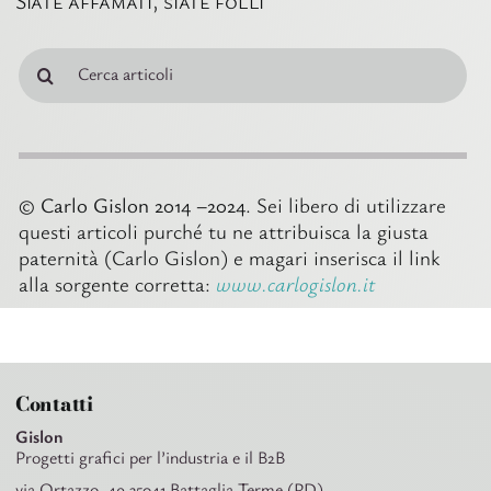
Siate affamati, siate folli
Cerca
per:
© Carlo Gislon 2014 –2024
. Sei libero di utilizzare
questi articoli purché tu ne attribuisca la giusta
paternità (Carlo Gislon) e magari inserisca il link
alla sorgente corretta:
www.carlogislon.it
Contatti
Gislon
Progetti grafici per l’industria e il B2B
via Ortazzo, 49 35041 Battaglia Terme (PD)