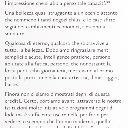
l’impressione che si abbia perso tale capacità?”
Una bellezza quasi struggente a un occhio attento
che nemmeno i tanti negozi chiusi e le case sfitte,
segni dei cambiamenti economici, riescono a
sminuire.
Qualcosa di eterno, qualcosa che sopravvive a
tutto: la bellezza. Dobbiamo ringraziare menti
semplici e acute, intelligenze pratiche, persone
abiutate alla fatica, persone, che nonostante la
lotta per il cibo giornaliera, mettevano al primo
posto la precisione e la cura artistica, il messaggio,
l’arte.
Finora non ci siamo dimostrati degni di questa
eredità. Certo, portiamo avanti attraverso le nostre
istituzioni molte iniziative e programmi degni di
lode ma è sufficiente uscire nelle periferie per
vedere lo scempio che l’uomo moderno, quello
colto, quello della scuola dell’obbligo fino a 18 anni