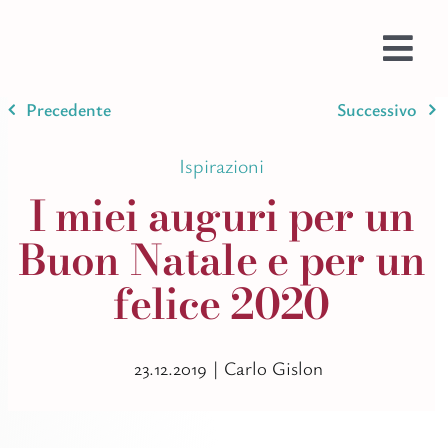
Salta
al
contenuto
Togg
Navi
Precedente
Successivo
Prom
Web
Ispirazioni
Prog
I miei auguri per un
Testi
Buon Natale e per un
Bran
felice 2020
Ispir
Stam
Imma
23.12.2019 |
Carlo Gislon
Colo
AI