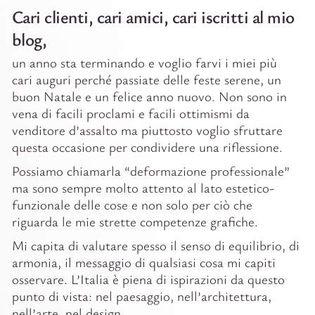
Cari clienti, cari amici, cari iscritti al mio
Digit
blog,
Tutti
un anno sta terminando e voglio farvi i miei più
Studi
cari auguri perché passiate delle feste serene, un
buon Natale e un felice anno nuovo. Non sono in
vena di facili proclami e facili ottimismi da
venditore d’assalto ma piuttosto voglio sfruttare
questa occasione per condividere una riflessione.
Possiamo chiamarla “deformazione professionale”
ma sono sempre molto attento al lato estetico-
funzionale delle cose e non solo per ciò che
riguarda le mie strette competenze grafiche.
Mi capita di valutare spesso il senso di equilibrio, di
armonia, il messaggio di qualsiasi cosa mi capiti
osservare. L’Italia è piena di ispirazioni da questo
punto di vista: nel paesaggio, nell’architettura,
nell’arte, nel design.