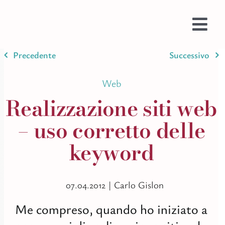
Salta
al
contenuto
Togg
Navi
Precedente
Successivo
Prom
Web
Web
Prog
Realizzazione siti web
Testi
– uso corretto delle
Bran
keyword
Ispir
Stam
Imma
07.04.2012 |
Carlo Gislon
Colo
Me compreso, quando ho iniziato a
AI