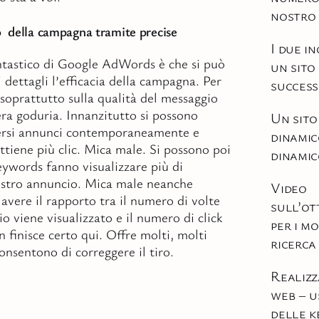
nostro 
o della campagna tramite precise
I due in
ntastico di Google AdWords è che si può
un sito
 dettagli l’efficacia della campagna. Per
succes
soprattutto sulla qualità del messaggio
era goduria. Innanzitutto si possono
Un sito
ersi annunci contemporaneamente e
dinami
ttiene più clic. Mica male. Si possono poi
dinami
eywords fanno visualizzare più di
ostro annuncio. Mica male neanche
Video
 avere il rapporto tra il numero di volte
sull’ot
io viene visualizzato e il numero di click
per i mo
n finisce certo qui. Offre molti, molti
ricerca
consentono di correggere il tiro.
Realizz
web – u
delle 