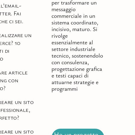
per trasformare un
l’email-
messaggio
ter. Fai
commerciale in un
he ci sei.
sistema coordinato,
incisivo, maturo. Si
alizzare un
rivolge
essenzialmente al
erce? 10
settore industriale
i di
tecnico, sostenendolo
so
con consulenza,
progettazione grafica
re article
e testi capaci di
ing con
attuarne strategie e
o?
programmi
eare un sito
fessionale,
erfetto?
eare un sito
Ho un progetto