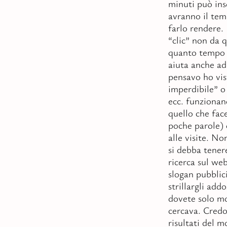
minuti può ins
avranno il tem
farlo rendere. 
“clic” non da 
quanto tempo è
aiuta anche ad
pensavo ho vist
imperdibile” o
ecc. funziona
quello che face
poche parole) 
alle visite. N
si debba tener
ricerca sul we
slogan pubblici
strillargli add
dovete solo mo
cercava. Credo
risultati del m