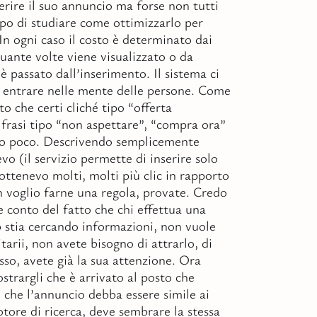
erire il suo annuncio ma forse non tutti
po di studiare come ottimizzarlo per
In ogni caso il costo è determinato dai
quante volte viene visualizzato o da
 passato dall’inserimento. Il sistema ci
 entrare nelle mente delle persone. Come
o che certi cliché tipo “offerta
 frasi tipo “non aspettare”, “compra ora”
no poco. Descrivendo semplicemente
vo (il servizio permette di inserire solo
ottenevo molti, molti più clic in rapporto
on voglio farne una regola, provate. Credo
e conto del fatto che chi effettua una
b stia cercando informazioni, non vuole
tarii, non avete bisogno di attrarlo, di
osso, avete già la sua attenzione. Ora
strargli che è arrivato al posto che
 che l’annuncio debba essere simile ai
otore di ricerca, deve sembrare la stessa