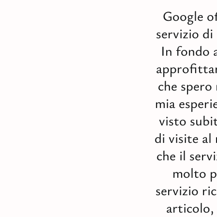
Google of
servizio d
In fondo a
approfitta
che spero 
mia esperi
visto subi
di visite a
che il serv
molto p
servizio r
articolo,