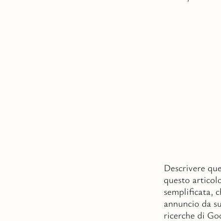
Descrivere que
questo articol
semplificata, 
annuncio da sub
ricerche di Go