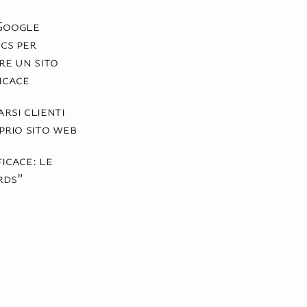
Google
cs per
re un sito
icace
rsi clienti
prio sito web
icace: le
rds”