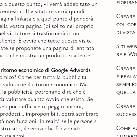
fiorira
olo a questo punto, vi verrà addebitato un
centesimi. Il visitatore verrà quindi
Creare 
agina linkata e a quel punto dipenderà
col co
della vostra pagina (di solito nel proprio
di vista
el visitatore si trasformerà in un
liente. È ovvio che tutte queste visite
Siti web
ate se proponete una pagina di entrata
re è W
lba o che mostra un prodotto scadente.
Creare 
l ritorno economico di Google Adwords
è reala
nomico? Come per tutta la pubblicità
semplice
le valutarne il ritorno economico. Ma
quella 
 la pubblicità, potremmo dire che è
 da valutare quanto ovvio che esista. Se
Creare 
web poco efficace o, peggio ancora,
succes
prodotti… improponibili, potrà sembrare
tà non funzioni. In realtà se le persone si
Come a
stro sito, il servizio ha funzionato
numero 
o sta a voi.