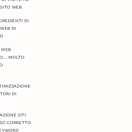
sito web
gredienti di
 web di
so
 web
co… molto
co
timizzazione
tori di
azione siti
so corretto
keyword