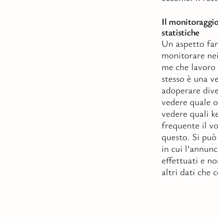
Il monitoraggi
statistiche
Un aspetto fa
monitorare nei
me che lavoro 
stesso è una v
adoperare div
vedere quale o
vedere quali k
frequente il v
questo. Si può
in cui l’annunc
effettuati e no
altri dati che 