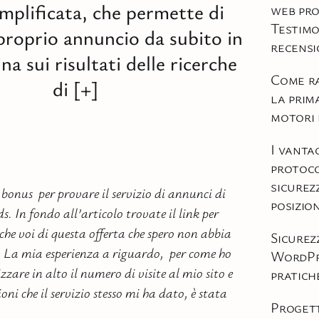
mplificata, che permette di
web pro
Testimo
proprio annuncio da subito in
recensi
na sui risultati delle ricerche
Come r
di [+]
la prim
motori 
I vanta
protoco
sicurezz
 bonus per provare il servizio di annunci di
posizi
 In fondo all’articolo trovate il link per
che voi di questa offerta che spero non abbia
Sicurez
. La mia esperienza a riguardo, per come ho
WordPr
izzare in alto il numero di visite al mio sito e
pratiche
oni che il servizio stesso mi ha dato, è stata
Progett