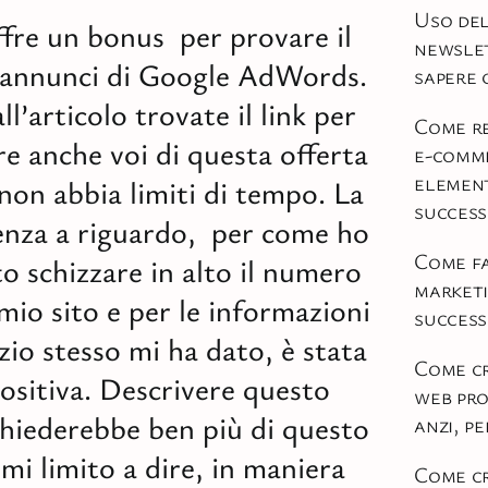
Uso del
fre un bonus per provare il
newslet
i annunci di Google AdWords.
sapere c
ll’articolo trovate il link per
Come re
re anche voi di questa offerta
e-comm
element
non abbia limiti di tempo. La
succes
enza a riguardo, per come ho
Come fa
to schizzare in alto il numero
market
l mio sito e per le informazioni
success
izio stesso mi ha dato, è stata
Come cr
ositiva. Descrivere questo
web pro
ichiederebbe ben più di questo
anzi, p
 mi limito a dire, in maniera
Come cr