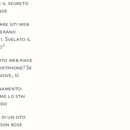
: il segreto
nde
are siti web
nerano
i. Svelato il
o”
sito web piace
artphone? Se
sive, sì.
namento:
me lo stai
ndo
 di un sito
 son rose