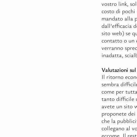
vostro link, s
costo di pochi 
mandato alla p
dall’efficacia 
sito web) se qu
contatto o un c
verranno sprec
inadatta, scia
Valutazioni su
Il ritorno eco
sembra diffici
come per tutta
tanto difficile
avete un sito 
proponete dei 
che la pubblici
collegano al vo
eccome. Il rest