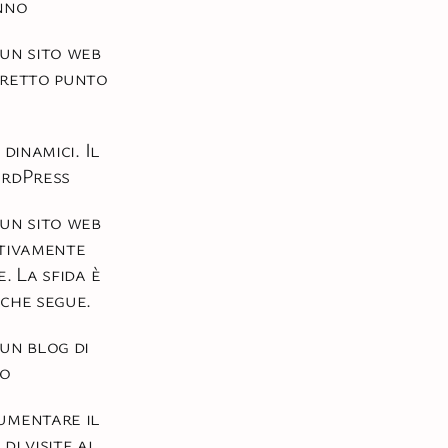
nno
un sito web
rretto punto
 dinamici. Il
ordPress
un sito web
tivamente
. La sfida è
che segue.
un blog di
so
umentare il
di visite al