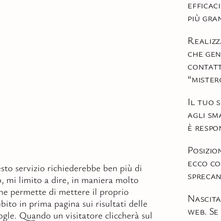
efficaci
più gra
Realizz
che ge
contatt
“mister
Il tuo 
agli sm
è respon
Posizio
ecco co
sto servizio richiederebbe ben più di
spreca
o, mi limito a dire, in maniera molto
che permette di mettere il proprio
Nascita
ito in prima pagina sui risultati delle
web. Se
ogle. Quando un visitatore cliccherà sul