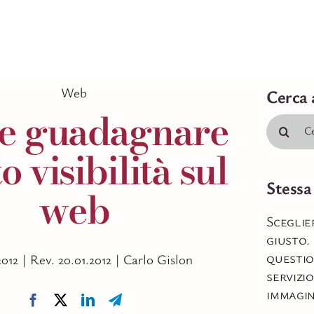
Web
Cerca 
e guadagnare
Cerca
per:
o visibilità sul
Stessa
web
Sceglie
giusto.
questio
2012 |
Rev. 20.01.2012 |
Carlo Gislon
servizio
immagi