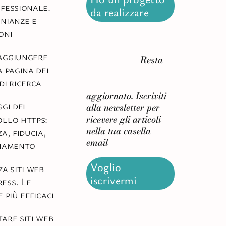
fessionale.
da realizzare
nianze e
oni
aggiungere
Resta
a pagina dei
di ricerca
aggiornato. Iscriviti
ggi del
alla newsletter per
llo https:
ricevere gli articoli
nella tua casella
a, fiducia,
email
onamento
Voglio
za siti web
iscrivermi
ess. Le
 più efficaci
are siti web