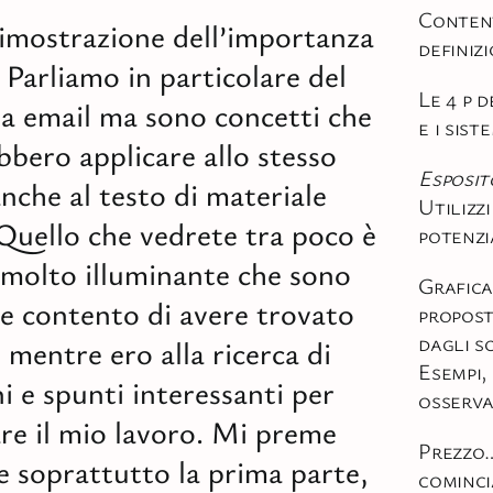
Conten
imostrazione dell’importanza
definizi
. Parliamo in particolare del
Le 4 p 
na email ma sono concetti che
e i sist
bbero applicare allo stesso
Esposit
che al testo di materiale
Utilizzi
Quello che vedrete tra poco è
potenzi
 molto illuminante che sono
Grafica
e contento di avere trovato
propost
dagli s
 mentre ero alla ricerca di
Esempi,
i e spunti interessanti per
osserva
re il mio lavoro. Mi preme
Prezzo
e soprattutto la prima parte,
cominc