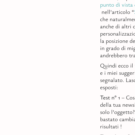
punto di vista 
nell’articolo “
che naturalment
anche di altri 
personalizzazi
la posizione de
in grado di mig
andrebbero tra
Quindi ecco il 
e i miei sugge
segnalato. Las
esposti:
Test n° 1
– Cosa
della tua new
solo l’oggetto?
bastato cambia
risultati !