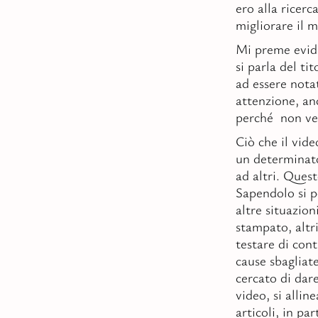
ero alla ricerc
migliorare il m
Mi preme evide
si parla del ti
ad essere notat
attenzione, anc
perché non ver
Ciò che il vide
un determinato
ad altri. Ques
Sapendolo si p
altre situazio
stampato, altr
testare di con
cause sbagliat
cercato di dare
video, si allin
articoli, in pa