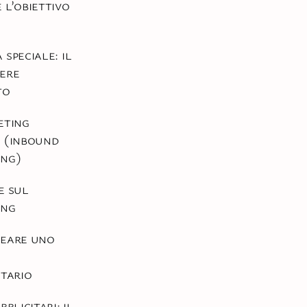
 l’obiettivo
 speciale: il
ere
to
eting
 (inbound
ing)
e sul
ing
deare uno
itario
bblicitari: il