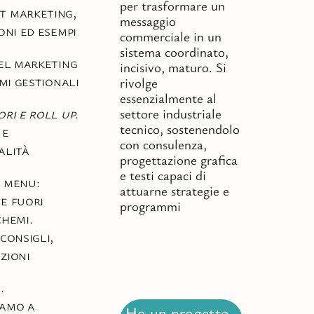
per trasformare un
t marketing,
messaggio
oni ed esempi
commerciale in un
sistema coordinato,
del marketing
incisivo, maturo. Si
emi gestionali
rivolge
essenzialmente al
ori e roll up
.
settore industriale
tecnico, sostenendolo
 e
con consulenza,
alità
progettazione grafica
e testi capaci di
 menu:
attuarne strategie e
e fuori
programmi
chemi.
 consigli,
zioni
…
iamo a
Ho un progetto