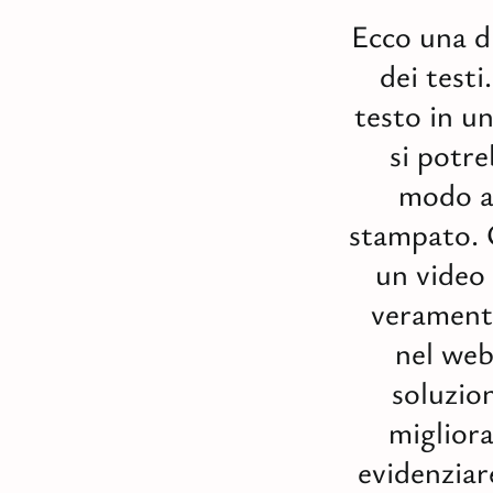
Ecco una d
dei testi
testo in u
si potre
modo an
stampato. 
un video
verament
nel web
soluzion
migliora
evidenziar