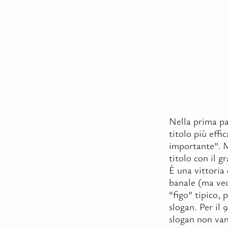
Nella prima par
titolo più effi
importante”. M
titolo con il g
È una vittoria 
banale (ma ved
“figo” tipico, 
slogan. Per il 
slogan non van