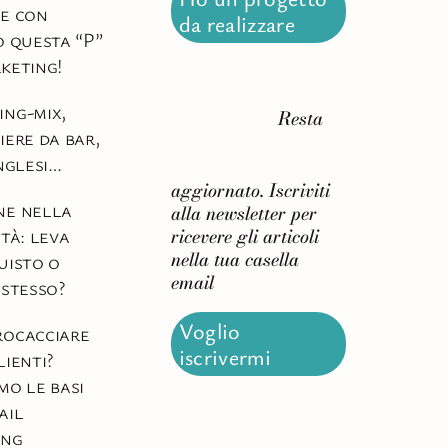
e con
da realizzare
o questa “P”
keting!
ng-mix,
Resta
iere da bar,
inglesi…
aggiornato. Iscriviti
ne nella
alla newsletter per
ità: leva
ricevere gli articoli
nella tua casella
uisto o
email
 stesso?
Voglio
rocacciare
iscrivermi
lienti?
mo le basi
ail
ing