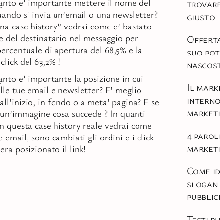
nto e’ importante mettere il nome del
trovare
uando si invia un’email o una newsletter?
giusto
ana case history” vedrai come e’ bastato
me del destinatario nel messaggio per
Offerta
ercentuale di apertura del 68,5% e la
suo pot
click del 63,2% !
nascos
nto e’ importante la posizione in cui
Il mark
elle tue email e newsletter? E’ meglio
interno
 all’inizio, in fondo o a meta’ pagina? E se
market
in un’immagine cosa succede ? In quanti
n questa case history reale vedrai come
4 parol
 email, sono cambiati gli ordini e i click
market
era posizionato il link!
Come i
slogan
pubblic
Testi pu