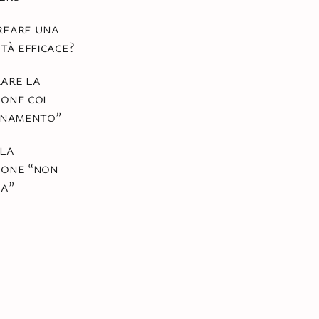
reare una
ità efficace?
are la
ione col
onamento”
 la
ione “non
na”