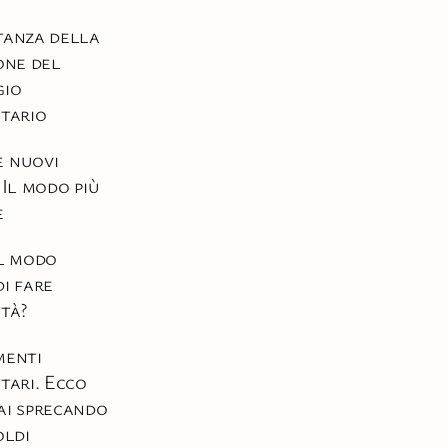
tanza della
ione del
gio
itario
e nuovi
 Il modo più
e
il modo
di fare
ità?
menti
itari. Ecco
ai sprecando
oldi