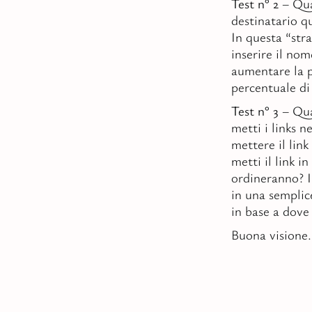
Test n° 2
– Qua
destinatario q
In questa “str
inserire il no
aumentare la p
percentuale di 
Test n° 3
– Qua
metti i links n
mettere il link
metti il link 
ordineranno? I
in una semplice
in base a dove 
Buona visione.