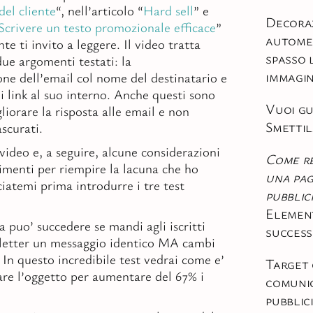
del cliente
“, nell’articolo “
Hard sell
” e
Decora
Scrivere un testo promozionale efficace
”
automez
e ti invito a leggere. Il video tratta
spasso 
due argomenti testati: la
immagi
one dell’email col nome del destinatario e
i link al suo interno. Anche questi sono
Vuoi g
liorare la risposta alle email e non
Smettil
scurati.
video e, a seguire, alcune considerazioni
Come re
rimenti per riempire la lacuna che ho
una pag
ciatemi prima introdurre i tre test
pubblic
Element
 puo’ succedere se mandi agli iscritti
succes
sletter un messaggio identico MA cambi
 In questo incredibile test vedrai come e’
Target 
re l’oggetto per aumentare del 67% i
comuni
pubblici