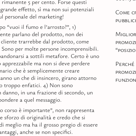
l rimanente 5 per cento. Forse questi
 grande effetto, sì ma non sui potenziali
Come c
sul personale del marketing!
pubblic
ipo “vuoi il fumo e l’arrosto?”, 1)
Miglior
nte parlano del prodotto, non dei
l cliente trarrebbe dal prodotto, come
promoz
 Sono per molte persone incomprensibili.
“posizi
bandonarsi a sottili metafore. Certo è uno
co apprezzabile ma non si deve perdere
Perché
imario che è semplicemente creare
promoz
nno un che di insincero, girano attorno
funzio
no troppo enfatici. 4) Non sono
 danno, in una frazione di secondo, un
pondere a quel messaggio.
sto corso è importante”, non rappresenta
 sforzo di originalità e credo che si
di meglio ma ha il grosso pregio di essere
antaggi, anche se non specifici.