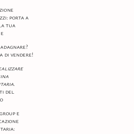
zione
zi: porta a
la tua
ne
uadagnare?
a di vendere!
alizzare
ina
itaria
.
i del
so
group e
cazione
taria: