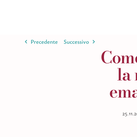
Salta
al
contenuto
Precedente
Successivo
Come
la 
ema
25.11.