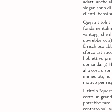
adatti anche a
slogan sono di
clienti, bensì 
Questi titoli t
fondamentalme
vantaggi che i
dovrebbero. 2)
È rischioso ab
sforzo artisti
l’obiettivo pr
domanda. 3) Ha
alla cosa o so
immediati, non
motivo per ris
Il titolo “que
certo un grande
potrebbe fare 
centrato sui v