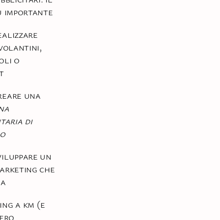
ù importante
alizzare
 volantini,
oli o
t
reare una
na
taria di
so
iluppare un
arketing che
na
ng a km (e
zero