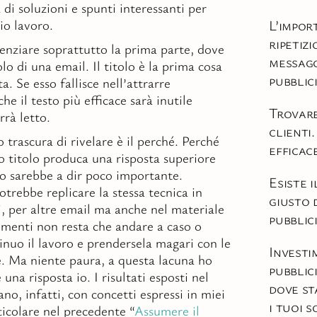
a di soluzioni e spunti interessanti per
io lavoro.
L’impor
ripetiz
nziare soprattutto la prima parte, dove
messag
tolo di una email. Il titolo è la prima cosa
pubblic
a. Se esso fallisce nell’attrarre
he il testo più efficace sarà inutile
Trovar
rà letto.
clienti.
o trascura di rivelare è il perché. Perché
efficac
 titolo produca una risposta superiore
to sarebbe a dir poco importante.
Esiste 
otrebbe replicare la stessa tecnica in
giusto 
ni, per altre email ma anche nel materiale
pubblic
imenti non resta che andare a caso o
tinuo il lavoro e prendersela magari con le
Investi
e. Ma niente paura, a questa lacuna ho
pubblic
 una risposta io. I risultati esposti nel
dove st
eano, infatti, con concetti espressi in miei
i tuoi s
rticolare nel precedente “
Assumere il