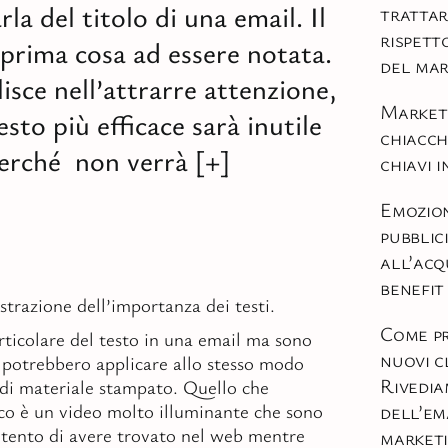
rla del titolo di una email. Il
trattar
rispett
a prima cosa ad essere notata.
del mar
lisce nell’attrarre attenzione,
Marketi
esto più efficace sarà inutile
chiacch
erché non verrà [+]
chiavi 
Emozio
pubblic
all’acq
benefit
trazione dell’importanza dei testi.
Come p
rticolare del testo in una email ma sono
nuovi c
i potrebbero applicare allo stesso modo
Rivedia
 di materiale stampato. Quello che
co è un video molto illuminante che sono
dell’em
tento di avere trovato nel web mentre
market