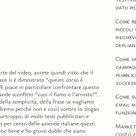
dato pi
Come re
piccoli
pieghev
deplian
Come c
campag
te del video, avrete quindi visto che il
pubblici
cace si è dimostrato “questo corso è
succes
i piace in particolare confrontare questo
rande sconfitto “vuoi il fumo e l’arrosto?”.
Come sv
della semplicità, della frase se vogliamo
email m
remo perché non è così) contro lo slogan
funzio
purtroppo, di molti testi pubblicitari e
95 per cento delle aziende italiane questi
Marketi
no bene e ho grossi dubbi che siano
costi) 