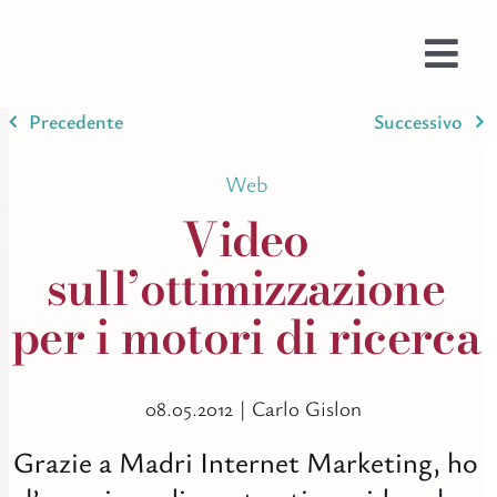
Salta
al
contenuto
Togg
Navi
Precedente
Successivo
Prom
Web
Web
Prog
Video
Testi
sull’ottimizzazione
Bran
per i motori di ricerca
Ispir
Stam
Imma
08.05.2012 |
Carlo Gislon
Colo
Grazie a Madri Internet Marketing, ho
AI