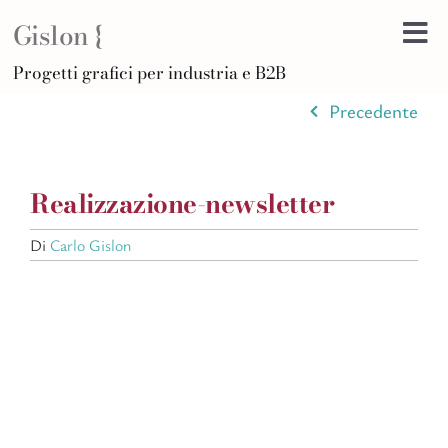
Salta
Gislon {
al
Tog
contenuto
H
Progetti grafici per industria e B2B
Nav
B
Precedente
A
D
Realizzazione-newsletter
Di
F
Di
Carlo Gislon
Po
C
Ar