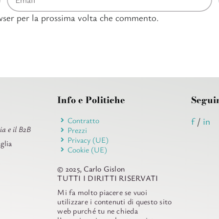
owser per la prossima volta che commento.
Info e Politiche
Segui
Contratto
f
/
in
ia e il B2B
Prezzi
Privacy (UE)
glia
Cookie (UE)
© 2025, Carlo Gislon
TUTTI I DIRITTI RISERVATI
Mi fa molto piacere se vuoi
utilizzare i contenuti di questo sito
web purché tu ne chieda