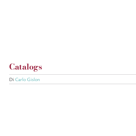
Salta
al
contenuto
Catalogs
Di
Carlo Gislon