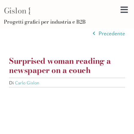
Salta
Gislon {
al
Tog
contenuto
H
Progetti grafici per industria e B2B
Nav
B
Precedente
A
D
Surprised woman reading a
Di
newspaper on a couch
F
Di
Carlo Gislon
Po
C
Ar