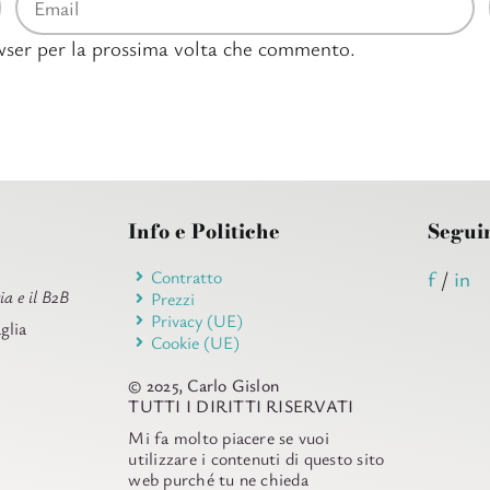
owser per la prossima volta che commento.
Info e Politiche
Segui
Contratto
f
/
in
ia e il B2B
Prezzi
Privacy (UE)
glia
Cookie (UE)
© 2025, Carlo Gislon
TUTTI I DIRITTI RISERVATI
Mi fa molto piacere se vuoi
utilizzare i contenuti di questo sito
web purché tu ne chieda