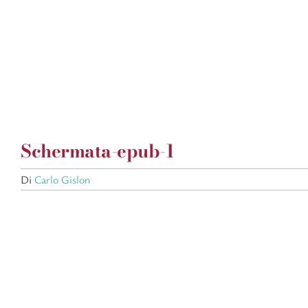
Salta
al
contenuto
Schermata-epub-1
Di
Carlo Gislon