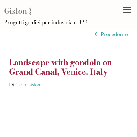
Salta
Gislon {
al
Tog
contenuto
H
Progetti grafici per industria e B2B
Nav
B
Precedente
A
D
Landscape with gondola on
Di
Grand Canal, Venice, Italy
Po
Di
Carlo Gislon
C
Ar