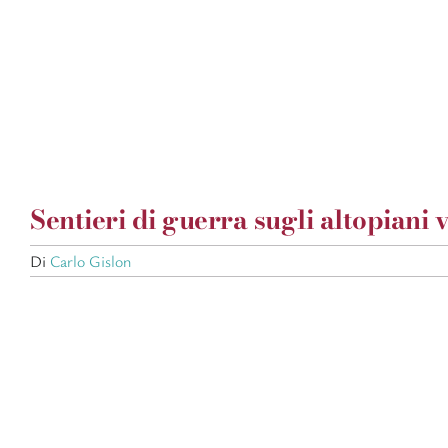
Salta
al
contenuto
Sentieri di guerra sugli altopiani v
Di
Carlo Gislon