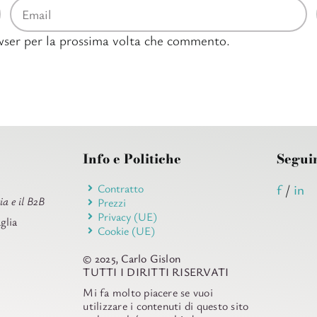
owser per la prossima volta che commento.
Info e Politiche
Segui
Contratto
f
/
in
ia e il B2B
Prezzi
Privacy (UE)
glia
Cookie (UE)
© 2025, Carlo Gislon
TUTTI I DIRITTI RISERVATI
Mi fa molto piacere se vuoi
utilizzare i contenuti di questo sito