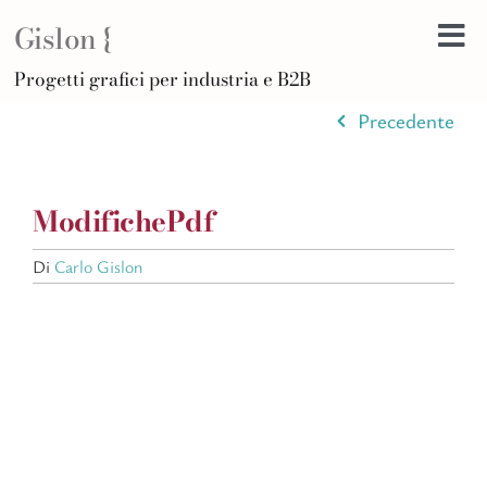
Salta
Gislon {
al
Tog
contenuto
H
Progetti grafici per industria e B2B
Nav
B
Precedente
A
D
ModifichePdf
Di
Po
Di
Carlo Gislon
C
Ar