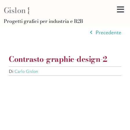
Salta
Gislon {
al
Tog
contenuto
H
Progetti grafici per industria e B2B
Nav
B
Precedente
A
D
Contrasto-graphic-design-2
Di
Po
Di
Carlo Gislon
C
Ar