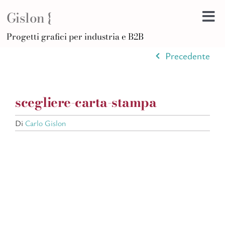
Salta
Gislon {
al
Tog
contenuto
H
Progetti grafici per industria e B2B
Nav
B
Precedente
A
D
scegliere-carta-stampa
Di
Po
Di
Carlo Gislon
C
Ar