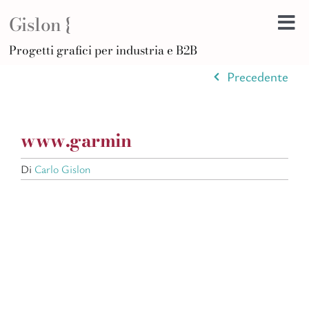
Salta
Gislon {
al
Tog
contenuto
H
Progetti grafici per industria e B2B
Nav
B
Precedente
A
D
www.garmin
Di
F
Di
Carlo Gislon
Po
C
Ar