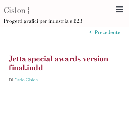
Salta
Gislon {
al
Tog
contenuto
H
Progetti grafici per industria e B2B
Nav
B
Precedente
A
D
Jetta special awards version
Di
final.indd
Po
Di
Carlo Gislon
C
Ar