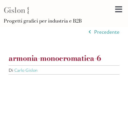
Salta
Gislon {
al
Tog
contenuto
H
Progetti grafici per industria e B2B
Nav
B
Precedente
A
D
armonia-monocromatica-6
Di
Po
Di
Carlo Gislon
C
Ar