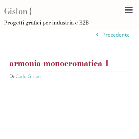
Salta
Gislon {
al
Tog
contenuto
H
Progetti grafici per industria e B2B
Nav
B
Precedente
A
D
armonia-monocromatica-1
Di
Po
Di
Carlo Gislon
C
Ar