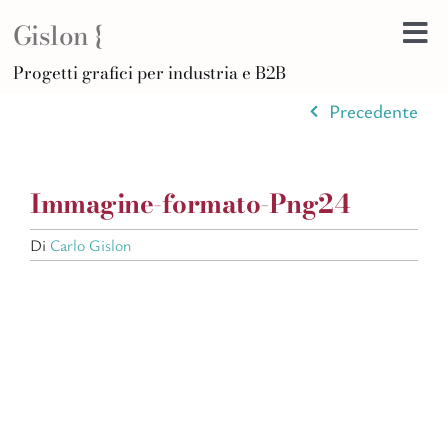
Salta
Gislon {
al
Tog
contenuto
H
Progetti grafici per industria e B2B
Nav
B
Precedente
A
D
Immagine-formato-Png24
Di
Po
Di
Carlo Gislon
C
Ar