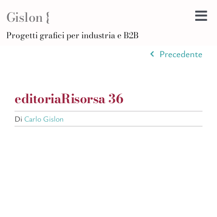
Salta
Gislon {
al
Tog
contenuto
H
Progetti grafici per industria e B2B
Nav
B
Precedente
A
D
editoriaRisorsa 36
Di
Po
Di
Carlo Gislon
C
Ar