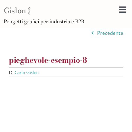
Salta
Gislon {
al
Tog
contenuto
H
Progetti grafici per industria e B2B
Nav
B
Precedente
A
D
pieghevole-esempio-8
Di
Po
Di
Carlo Gislon
C
Ar