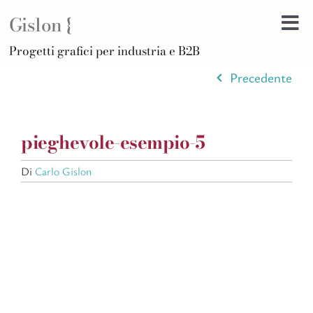
Salta
Gislon {
al
Tog
contenuto
H
Progetti grafici per industria e B2B
Nav
B
Precedente
A
D
pieghevole-esempio-5
Di
Po
Di
Carlo Gislon
C
Ar