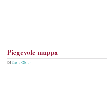
Salta
al
contenuto
Piegevole-mappa
Di
Carlo Gislon