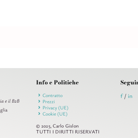
Info e Politiche
Segui
Contratto
f
/
in
ia e il B2B
Prezzi
Privacy (UE)
glia
Cookie (UE)
© 2025, Carlo Gislon
TUTTI I DIRITTI RISERVATI