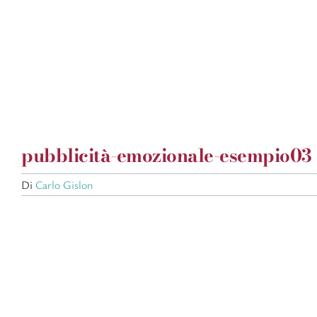
Salta
al
contenuto
pubblicità-emozionale-esempio03
Di
Carlo Gislon