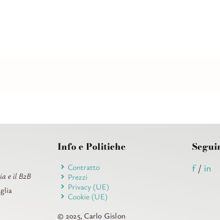
Info e Politiche
Segui
Contratto
f
/
in
ia e il B2B
Prezzi
Privacy (UE)
glia
Cookie (UE)
© 2025, Carlo Gislon