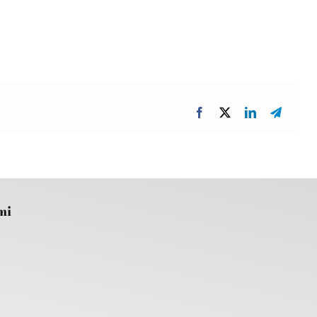
Facebook
X
LinkedIn
Telegr
mi