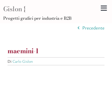
Salta
Gislon {
al
Tog
contenuto
H
Progetti grafici per industria e B2B
Nav
B
Precedente
A
D
macmini-1
Di
Po
Di
Carlo Gislon
C
Ar