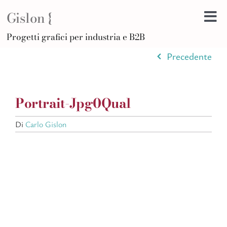
Salta
Gislon {
al
Tog
contenuto
H
Progetti grafici per industria e B2B
Nav
B
Precedente
A
D
Portrait-Jpg0Qual
Di
F
Di
Carlo Gislon
Po
C
Ar