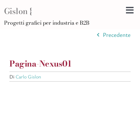
Salta
Gislon {
al
Tog
contenuto
H
Progetti grafici per industria e B2B
Nav
B
Precedente
A
D
Pagina-Nexus01
Di
Po
Di
Carlo Gislon
C
Ar