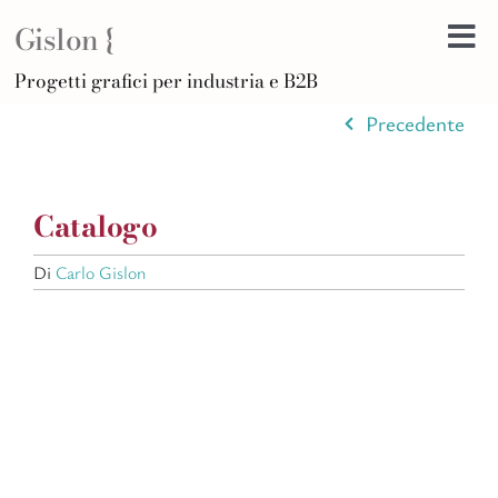
Salta
Gislon {
al
Tog
contenuto
H
Progetti grafici per industria e B2B
Nav
B
Precedente
A
D
Catalogo
Di
Po
Di
Carlo Gislon
C
Ar