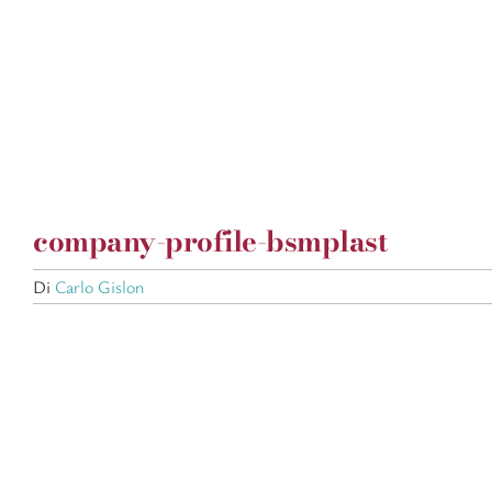
Salta
al
contenuto
company-profile-bsmplast
Di
Carlo Gislon