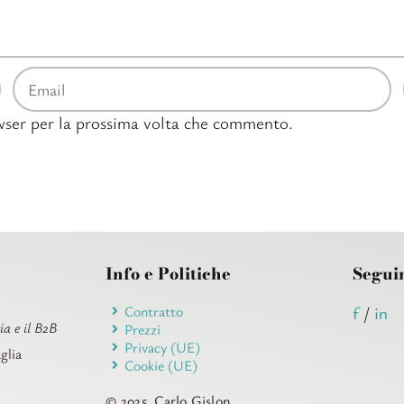
owser per la prossima volta che commento.
Info e Politiche
Segui
Contratto
f
/
in
ia e il B2B
Prezzi
Privacy (UE)
glia
Cookie (UE)
© 2025, Carlo Gislon