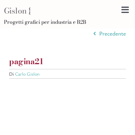
Salta
Gislon {
al
Tog
contenuto
H
Progetti grafici per industria e B2B
Nav
B
Precedente
A
D
pagina21
Di
F
Di
Carlo Gislon
Po
C
Ar