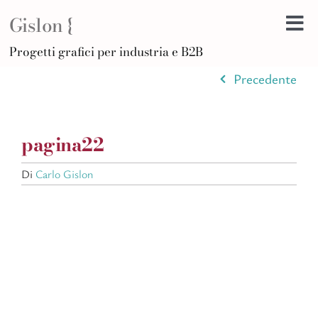
Salta
Gislon {
al
Tog
contenuto
H
Progetti grafici per industria e B2B
Nav
B
Precedente
A
D
pagina22
Di
F
Di
Carlo Gislon
Po
C
Ar