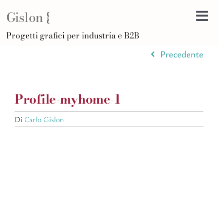
Salta
Gislon {
al
Tog
contenuto
H
Progetti grafici per industria e B2B
Nav
B
Precedente
A
D
Profile-myhome-1
Di
Po
Di
Carlo Gislon
C
Ar