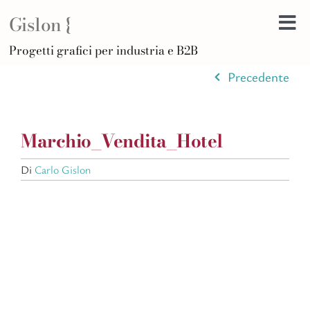
Salta
Gislon {
al
Tog
contenuto
H
Progetti grafici per industria e B2B
Nav
B
Precedente
A
D
Marchio_Vendita_Hotel
Di
F
Di
Carlo Gislon
Po
C
Ar