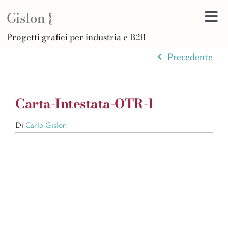
Salta
Gislon {
al
Tog
contenuto
H
Progetti grafici per industria e B2B
Nav
B
Precedente
A
D
Carta-Intestata-OTR-1
Di
F
Di
Carlo Gislon
Po
C
Ar