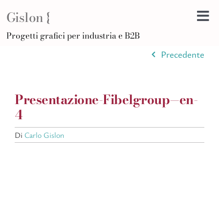
Salta
Gislon {
al
Tog
contenuto
H
Progetti grafici per industria e B2B
Nav
B
Precedente
A
D
Presentazione-Fibelgroup—en-
Di
4
F
Di
Carlo Gislon
Po
C
Ar