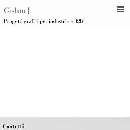
Salta
Gislon {
al
Tog
contenuto
H
Progetti grafici per industria e B2B
Nav
B
A
D
Di
Po
C
Ar
Contatti