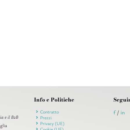
Info e Politiche
Segui
Contratto
f
/
in
ia e il B2B
Prezzi
Privacy (UE)
glia
Cookie (UE)