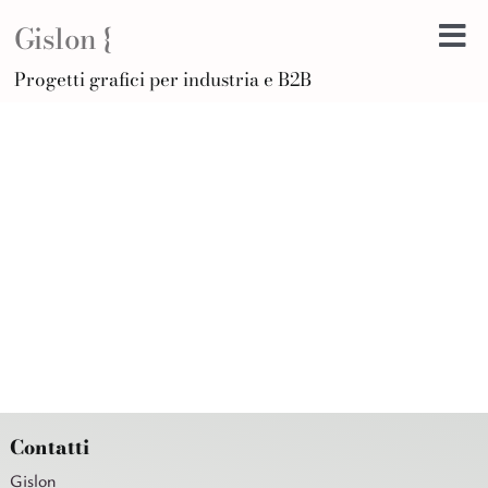
Salta
Gislon {
al
Tog
contenuto
H
Progetti grafici per industria e B2B
Nav
B
A
D
Di
Po
C
Ar
Contatti
Gislon