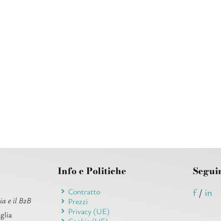
Info e Politiche
Segui
Contratto
f
/
in
ia e il B2B
Prezzi
Privacy (UE)
glia