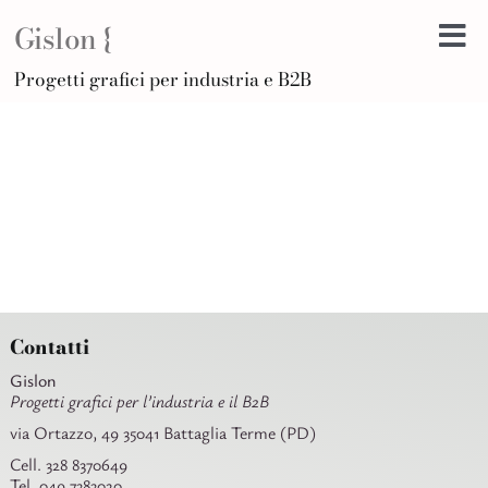
Salta
Gislon {
al
Tog
contenuto
H
Progetti grafici per industria e B2B
Nav
B
A
D
Di
Po
C
Ar
Contatti
Gislon
Progetti grafici per l’industria e il B2B
via Ortazzo, 49 35041 Battaglia Terme (PD)
Cell. 328 8370649
Tel. 049 7383020