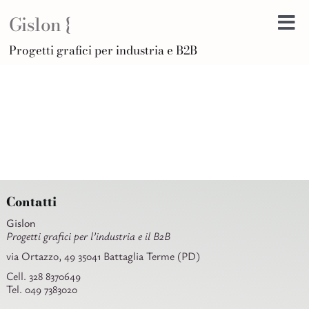
Salta
Gislon {
al
Tog
contenuto
H
Progetti grafici per industria e B2B
Nav
B
A
D
Di
Po
C
Contatti
Ar
Gislon
Progetti grafici per l’industria e il B2B
via Ortazzo, 49 35041 Battaglia Terme (PD)
Cell. 328 8370649
Tel. 049 7383020