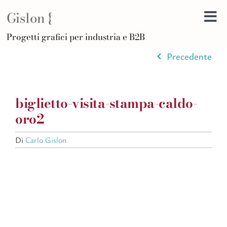
Salta
Gislon {
al
Tog
contenuto
H
Progetti grafici per industria e B2B
Nav
B
Precedente
A
D
biglietto-visita-stampa-caldo-
Di
oro2
Po
Di
Carlo Gislon
C
Ar