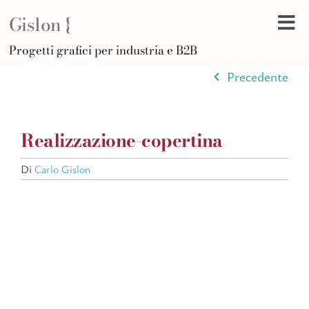
Salta
Gislon {
al
Tog
contenuto
H
Progetti grafici per industria e B2B
Nav
B
Precedente
A
D
Realizzazione-copertina
Di
F
Di
Carlo Gislon
Po
C
Ar